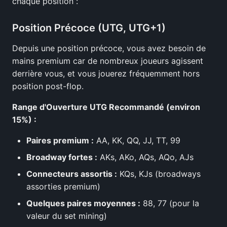
chaque position :
Position Précoce (UTG, UTG+1)
Depuis une position précoce, vous avez besoin de
mains premium car de nombreux joueurs agissent
derrière vous, et vous jouerez fréquemment hors
position post-flop.
Range d'Ouverture UTG Recommandé (environ
15%) :
Paires premium :
AA, KK, QQ, JJ, TT, 99
Broadway fortes :
AKs, AKo, AQs, AQo, AJs
Connecteurs assortis :
KQs, KJs (broadways
assorties premium)
Quelques paires moyennes :
88, 77 (pour la
valeur du set mining)