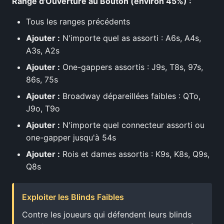
Range d'Ouverture au Bouton (environ 45%) :
Tous les ranges précédents
Ajouter :
N'importe quel as assorti : A6s, A4s,
A3s, A2s
Ajouter :
One-gappers assortis : J9s, T8s, 97s,
86s, 75s
Ajouter :
Broadway dépareillées faibles : QTo,
J9o, T9o
Ajouter :
N'importe quel connecteur assorti ou
one-gapper jusqu'à 54s
Ajouter :
Rois et dames assortis : K9s, K8s, Q9s,
Q8s
Exploiter les Blinds Faibles
Contre les joueurs qui défendent leurs blinds