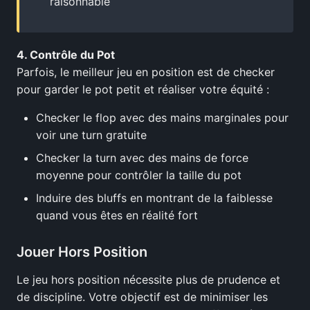
raisonnable
4. Contrôle du Pot
Parfois, le meilleur jeu en position est de checker
pour garder le pot petit et réaliser votre équité :
Checker le flop avec des mains marginales pour
voir une turn gratuite
Checker la turn avec des mains de force
moyenne pour contrôler la taille du pot
Induire des bluffs en montrant de la faiblesse
quand vous êtes en réalité fort
Jouer Hors Position
Le jeu hors position nécessite plus de prudence et
de discipline. Votre objectif est de minimiser les