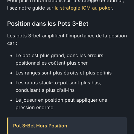
Pour plus d'informations sur la stratégie de tournoi,
lisez notre guide sur
la stratégie ICM au poker
.
Position dans les Pots 3-Bet
Les pots 3-bet amplifient l'importance de la position
car :
Le pot est plus grand, donc les erreurs
positionnelles coûtent plus cher
Les ranges sont plus étroits et plus définis
Les ratios stack-to-pot sont plus bas,
conduisant à plus d'all-ins
Le joueur en position peut appliquer une
pression énorme
Pot 3-Bet Hors Position