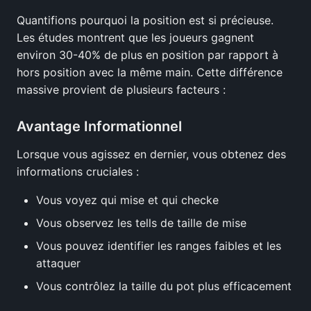
Quantifions pourquoi la position est si précieuse.
Les études montrent que les joueurs gagnent
environ 30-40% de plus en position par rapport à
hors position avec la même main. Cette différence
massive provient de plusieurs facteurs :
Avantage Informationnel
Lorsque vous agissez en dernier, vous obtenez des
informations cruciales :
Vous voyez qui mise et qui checke
Vous observez les tells de taille de mise
Vous pouvez identifier les ranges faibles et les
attaquer
Vous contrôlez la taille du pot plus efficacement