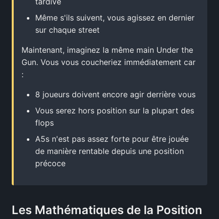
tardive
Même s'ils suivent, vous agissez en dernier
sur chaque street
Maintenant, imaginez la même main Under the
Gun. Vous vous coucheriez immédiatement car
:
8 joueurs doivent encore agir derrière vous
Vous serez hors position sur la plupart des
flops
A5s n'est pas assez forte pour être jouée
de manière rentable depuis une position
précoce
Les Mathématiques de la Position