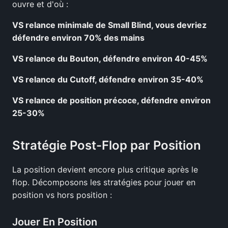
ouvre et d'où :
VS relance minimale de Small Blind, vous devriez
défendre environ 70% des mains
VS relance du Bouton, défendre environ 40-45%
VS relance du Cutoff, défendre environ 35-40%
VS relance de position précoce, défendre environ
25-30%
Stratégie Post-Flop par Position
La position devient encore plus critique après le
flop. Décomposons les stratégies pour jouer en
position vs hors position :
Jouer En Position