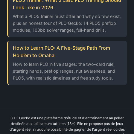
PLO5 Trainer: What 5 Card PLO Training Should
Look Like in 2026
What a PLO5 trainer must offer and why so few exist,
plus an honest tour of PLO Gecko: 14 PLO5 preflop
modules, 100bb solver ranges, full-hand drills.
How to Learn PLO: A Five-Stage Path From
Hold’em to Omaha
How to learn PLO in five stages: the two-card rule,
starting hands, preflop ranges, nut awareness, and
PLO5, with realistic timelines and free study tools.
GTO Gecko est une plateforme d'étude et d'entraînement au poker
destinée aux utilisateurs adultes (18+). Elle ne propose pas de jeux
d'argent réel, ni aucune possibilité de gagner de l'argent réel ou des