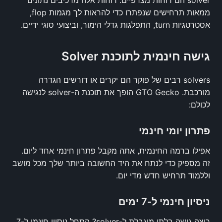
solver הם דוחות מצרפיים. דוחות אלה מרכיבים נתונים
ממאות תרחישים שנפתרו כדי להראות לך מגמות flop,
אסטרטגיות turn, התפלגות גדלי הימור, וביצועי סוגי ידיים.
גישה חינמית לתוכנת Solver
solvers רבים של פוקר הם יקרים או דורשים הגדרה
מורכבת. GTO Gecko הופך את תוכנת ה-solver לנגישה
לכולם:
פתרון יומי חינמי
אפילו ברמה החינמית, אתה מקבל פתרון חינמי אחד ליום.
זה מספיק כדי לנתח את היד החשובה ביותר שלך מכל מושב
וללמוד תרחיש חדש מדי יום.
ניסיון חינמי ל-7 ימים
רוצה גישה בלתי מוגבלת ל-solver? התחל ניסיון חינמי ל-7