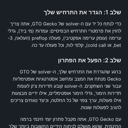
שלב 1: הגדר את התרחיש שלך
כדי לנתח כל יד עם ה-solver של GTO Gecko, אתה צריך
להזין את פרמטרי התרחיש הבסיסיים: עמדות (מי ביד), גדלי
ערימה (עומק ערימה אפקטיבי), פעולה preflop (העלאה, 3-
bet, או cold call), קלפי לוח, וכל פעולה עד כה.
שלב 2: הפעל את הפתרון
ברגע שהגדרת את התרחיש שלך, ה-solver של GTO
Gecko מנתח את המצב ומחשב אסטרטגיות אופטימליות
עבור שני השחקנים. ה-solver קובע תדירות צ'ק לעומת
תדירות הימור, גדלי הימור אופטימליים, אילו ידיים מבצעות
אילו פעולות, ערך צפוי של כל החלטה, וכיצד טווחים צריכים
להגיב לפעולות שונות.
עם GTO Gecko, אתה מקבל פתרון יומי חינמי ברמה
החינמית, שהוא מושלם לניתוח הידיים החשובות ביותר שלך