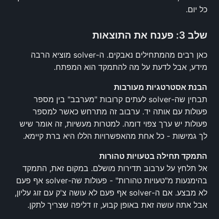
כל יום.
שלב 3: פענח את התוצאות
כאן רבים מהמתחילים נאבקים. ה-solver מוציא הרבה
מידע, אבל לדעת על מה להתמקד הוא המפתח.
הבנת אסטרטגיות מעורבות
תבחין שה-solver לעתים קרובות "מערבב" בין מספר
פעולות עם אותה יד. ערבוב זה מתרחש כאשר למספר
פעולות יש ערך צפוי דומה. למטרות מעשיות, זה אומר שיש
לך גמישות - כל אחת מהאפשרויות הללו היא ברת קיימא.
התמקד תחילה בטעויות טהורות
אל תלחץ על ערבוב תדירות מושלם. במקום זאת, התמקד
בהימנעות מ"טעויות טהורות" - פעולות שה-solver אף פעם
לא מבצע. אם ה-solver אף פעם לא עושה צ'ק עם זוג עליון,
אבל אתה עושה זאת באופן קבוע, זו דליפה שצריך לתקן.