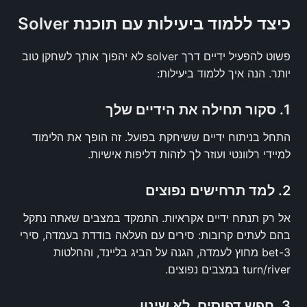
כיצד ללמוד ביעילות עם תוכנת Solver
פשוט להפעיל ידיים דרך solver לא יהפוך אותך לשחקן טוב
יותר. הנה איך ללמוד ביעילות:
1. סקור תחילה את הידיים שלך
התחל בניתוח ידיים ששיחקת בפועל. זה הופך את הלימוד
למיידי רלוונטי ועוזר לך לזהות דליפות אישיות.
2. למד תרחישים נפוצים
אל רק תנתח ידיים אקראיות. התמקד במצבים שאתה נתקל
בהם לעתים קרובות: סירים עם העלאה בודדת בעמדה, סירי
3-bet מחוץ לעמדה, הגנה על הביג בליינד, והחלטות
turn/river במצבים נפוצים.
3. חפש דפוסים, לא שינון