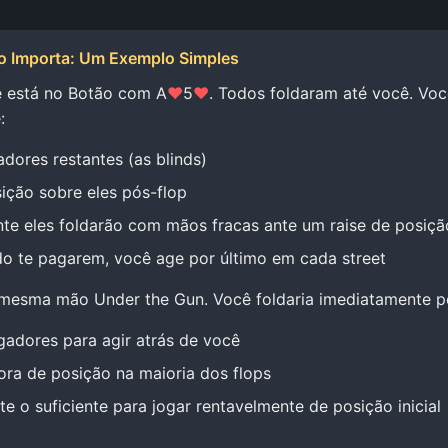
o Importa: Um Exemplo Simples
ê está no Botão com A
♥
5
♥
. Todos foldaram até você. Vo
:
dores restantes (as blinds)
ição sobre eles pós-flop
e eles foldarão com mãos fracas ante um raise de posição
 te pagarem, você age por último em cada street
mesma mão Under the Gun. Você foldaria imediatamente p
gadores para agir atrás de você
ora de posição na maioria dos flops
te o suficiente para jogar rentavelmente de posição inicial