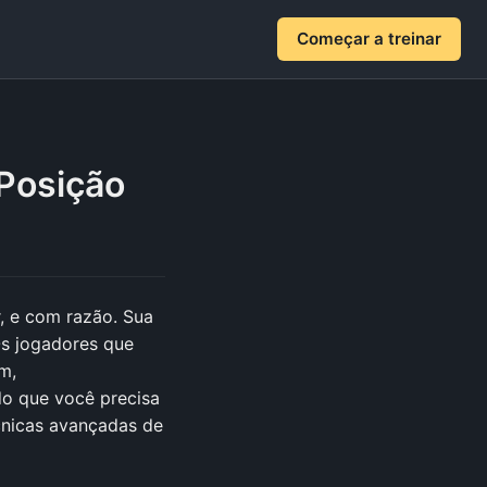
Começar a treinar
 Posição
, e com razão. Sua
Os jogadores que
m,
do que você precisa
cnicas avançadas de