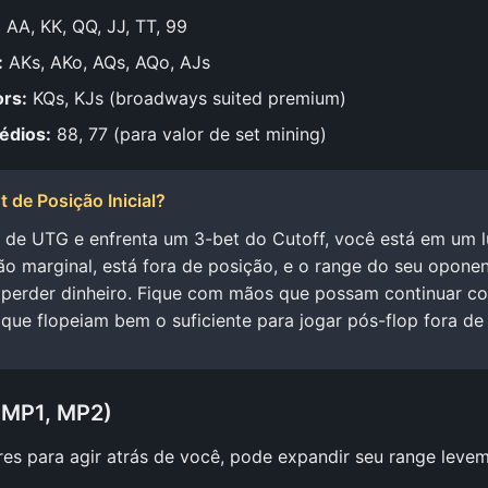
:
AA, KK, QQ, JJ, TT, 99
:
AKs, AKo, AQs, AQo, AJs
ors:
KQs, KJs (broadways suited premium)
édios:
88, 77 (para valor de set mining)
 de Posição Inicial?
 de UTG e enfrenta um 3-bet do Cutoff, você está em um lug
 marginal, está fora de posição, e o range do seu oponent
 perder dinheiro. Fique com mãos que possam continuar c
 que flopeiam bem o suficiente para jogar pós-flop fora de
(MP1, MP2)
s para agir atrás de você, pode expandir seu range levem