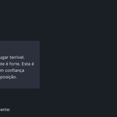
ar terrível.
e é forte. Esta é
om confiança
 posição.
ente: