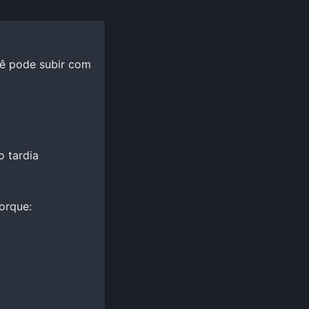
cê pode subir com
 tardia
orque: