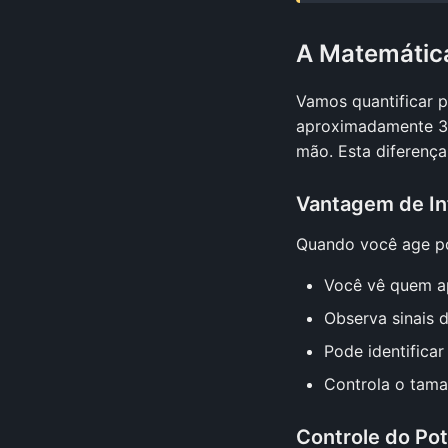
A Matemátic
Vamos quantificar 
aproximadamente 3
mão. Esta diferença
Vantagem de I
Quando você age po
Você vê quem a
Observa sinais 
Pode identificar
Controla o tama
Controle do Po