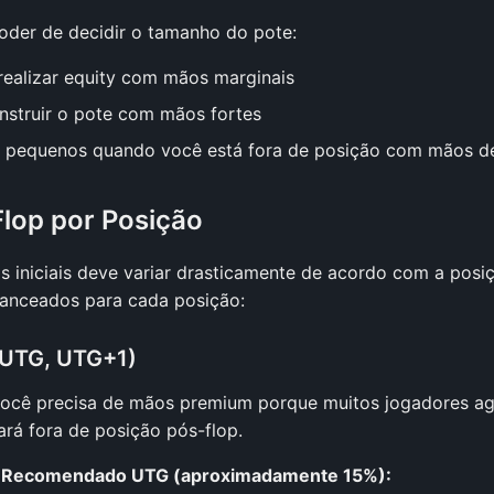
oder de decidir o tamanho do pote:
realizar equity com mãos marginais
nstruir o pote com mãos fortes
s pequenos quando você está fora de posição com mãos d
lop por Posição
 iniciais deve variar drasticamente de acordo com a posi
lanceados para cada posição:
 (UTG, UTG+1)
 você precisa de mãos premium porque muitos jogadores ag
rá fora de posição pós-flop.
a Recomendado UTG (aproximadamente 15%):