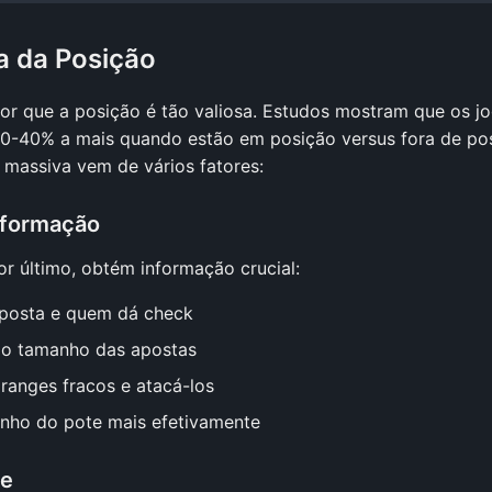
a da Posição
por que a posição é tão valiosa. Estudos mostram que os 
0-40% a mais quando estão em posição versus fora de p
 massiva vem de vários fatores:
nformação
r último, obtém informação crucial:
posta e quem dá check
do tamanho das apostas
 ranges fracos e atacá-los
nho do pote mais efetivamente
te