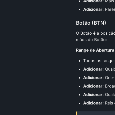
Adicionar:
Mais 
Adicionar:
Pares
Botão (BTN)
O Botão é a posiçã
mãos do Botão:
Range de Abertura
Todos os ranges
Adicionar:
Qualq
Adicionar:
One-g
Adicionar:
Broad
Adicionar:
Qualq
Adicionar:
Reis 