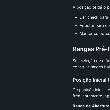
A posição te dá o p
Dar check para 
Apostar para co
Manter os pote
Ranges Pré-F
Sua seleção de mãos
construir ranges ba
Posição Inicial
De posição inicial,
frequentemente joga
Range de Abertur