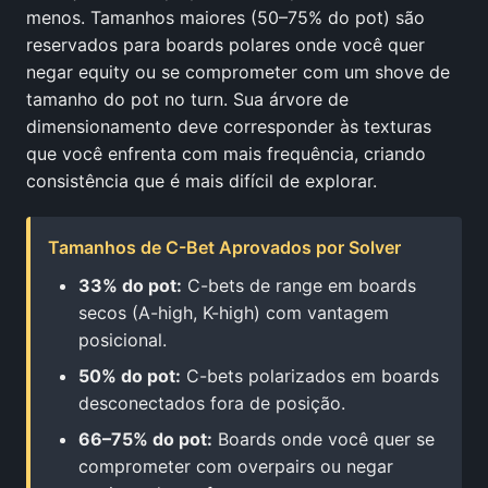
menos. Tamanhos maiores (50–75% do pot) são
reservados para boards polares onde você quer
negar equity ou se comprometer com um shove de
tamanho do pot no turn. Sua árvore de
dimensionamento deve corresponder às texturas
que você enfrenta com mais frequência, criando
consistência que é mais difícil de explorar.
Tamanhos de C-Bet Aprovados por Solver
33% do pot:
C-bets de range em boards
secos (A-high, K-high) com vantagem
posicional.
50% do pot:
C-bets polarizados em boards
desconectados fora de posição.
66–75% do pot:
Boards onde você quer se
comprometer com overpairs ou negar