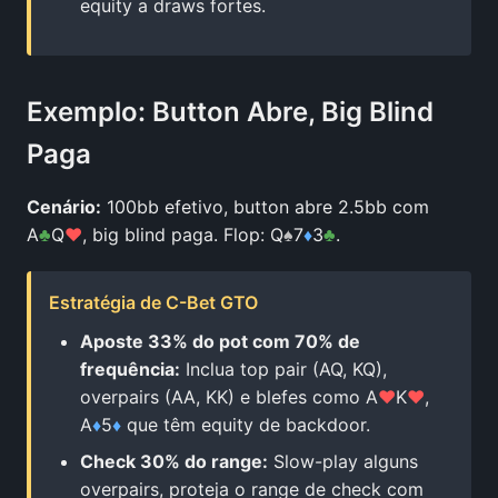
equity a draws fortes.
Exemplo: Button Abre, Big Blind
Paga
Cenário:
100bb efetivo, button abre 2.5bb com
A
♣
Q
♥
, big blind paga. Flop: Q
♠
7
♦
3
♣
.
Estratégia de C-Bet GTO
Aposte 33% do pot com 70% de
frequência:
Inclua top pair (AQ, KQ),
overpairs (AA, KK) e blefes como A
♥
K
♥
,
A
♦
5
♦
que têm equity de backdoor.
Check 30% do range:
Slow-play alguns
overpairs, proteja o range de check com