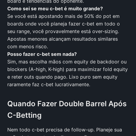
board e tendências do oponente.
Como sei se meu c-bet é muito grande?
Se você está apostando mais de 50% do pot em
boards onde você planeja fazer c-bet em todo o
seu range, você provavelmente está over-sizing.
Apostas menores alcançam resultados similares
com menos risco.
Posso fazer c-bet sem nada?
Sim, mas escolha mãos com equity de backdoor ou
blockers (A-high, K-high) para maximizar fold equity
e reter outs quando pago. Lixo puro sem equity
raramente faz c-bet lucrativamente.
Quando Fazer Double Barrel Após
C-Betting
Nem todo c-bet precisa de follow-up. Planeje sua