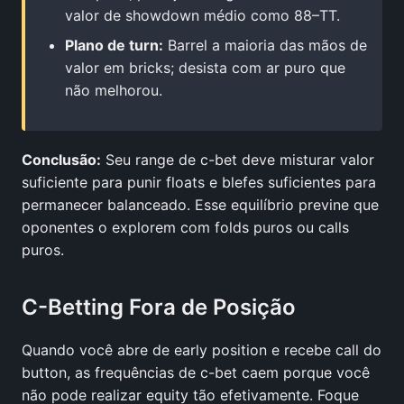
valor de showdown médio como 88–TT.
Plano de turn:
Barrel a maioria das mãos de
valor em bricks; desista com ar puro que
não melhorou.
Conclusão:
Seu range de c-bet deve misturar valor
suficiente para punir floats e blefes suficientes para
permanecer balanceado. Esse equilíbrio previne que
oponentes o explorem com folds puros ou calls
puros.
C-Betting Fora de Posição
Quando você abre de early position e recebe call do
button, as frequências de c-bet caem porque você
não pode realizar equity tão efetivamente. Foque