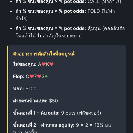
ถ้า % ชนะของคุณ > % pot odds:
CALL (ทำกำไร)
ถ้า % ชนะของคุณ < % pot odds:
FOLD (ไม่ทำ
กำไร)
ถ้า % ชนะของคุณ = % pot odds:
คุ้มทุน (คอลล์หรือ
โฟลด์ก็ได้ ไม่สำคัญในระยะยาว)
ตัวอย่างการตัดสินใจที่สมบูรณ์
ไพ่ของคุณ:
A
♥
K
♥
Flop:
Q
♥
7
♥
3
♣
พอท:
$100
ฝ่ายตรงข้ามเบท:
$50
ขั้นตอนที่ 1 - นับ outs:
9 outs (ฟลัชดรอว์)
ขั้นตอนที่ 2 - คำนวณ equity:
9 × 2 = 18% บน
turn เท่านั้น