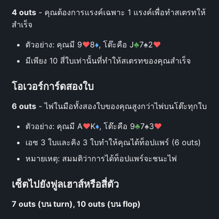
4 outs
- คุณต้องการแรงค์เฉพาะ 1 แรงค์เพื่อทำสเตรทให้
สำเร็จ
ตัวอย่าง: คุณมี 9
♥
8
♦
, โต๊ะคือ J
♣
7
♠
2
♥
มีเพียง 10 สี่ใบเท่านั้นที่ทำให้สเตรทของคุณสำเร็จ
โอเวอร์การ์ดสองใบ
6 outs
- ไพ่ในมือทั้งสองใบของคุณสูงกว่าไพ่บนโต๊ะทุกใบ
ตัวอย่าง: คุณมี A
♥
K
♦
, โต๊ะคือ 9
♣
7
♠
3
♥
เอซ 3 ใบและคิง 3 ใบทำให้คุณได้ท็อปแพร์ (6 outs)
หมายเหตุ: สมมติว่าการได้ท็อปแพร์จะชนะไพ่
เซ็ตไปยังฟูลเฮาส์หรือสี่ตัว
7 outs (บน turn), 10 outs (บน flop)