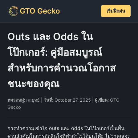
GTO Gecko
เริ่มฝึกฝน
Outs และ Odds ใน
โป๊กเกอร์: คู่มือสมบูรณ์
สำหรับการคำนวณโอกาส
ชนะของคุณ
หมวดหมู่:
กลยุทธ์ |
วันที่:
October 27, 2025 |
ผู้เขียน:
GTO
Gecko
การทำความเข้าใจ outs และ odds ในโป๊กเกอร์เป็นพื้น
ฐานสำคัญในการตัดสินใจที่ทำกำไรได้บนโต๊ะ ไม่ว่าคุณจะ