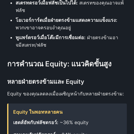
สเตรทดรอว์เมื่อฟลัชเป็นไปได้:
สเตรทของคุณอาจแพ้
ฟลัช
โอเวอร์การ์ดเมื่อฝ่ายตรงข้ามแสดงความแข็งแรง:
พวกเขาอาจครอบงำคุณอยู่
ทูแพร์ดรอว์เมื่อโต๊ะมีการเชื่อมต่อ:
ฝ่ายตรงข้ามอา
จมีสเตรท/ฟลัช
การคำนวณ Equity: แนวคิดขั้นสูง
หลายฝ่ายตรงข้ามและ Equity
Equity ของคุณลดลงเมื่อเผชิญหน้ากับหลายฝ่ายตรงข้าม:
Equity ในพอทหลายคน
เฮดส์อัพกับฟลัชดรอว์:
~36% equity