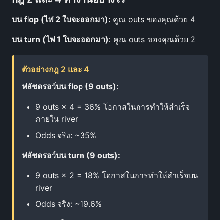
บน flop (ไพ่ 2 ใบจะออกมา):
คูณ outs ของคุณด้วย 4
บน turn (ไพ่ 1 ใบจะออกมา):
คูณ outs ของคุณด้วย 2
ตัวอย่างกฎ 2 และ 4
ฟลัชดรอว์บน flop (9 outs):
9 outs × 4 = 36% โอกาสในการทำให้สำเร็จ
ภายใน river
Odds จริง: ~35%
ฟลัชดรอว์บน turn (9 outs):
9 outs × 2 = 18% โอกาสในการทำให้สำเร็จบน
river
Odds จริง: ~19.6%