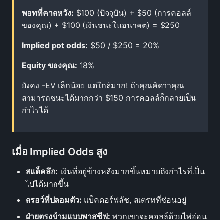
พอทที่คาดหวัง:
$100 (ปัจจุบัน) + $50 (การคอลล์
ของคุณ) + $100 (เงินชนะในอนาคต) = $250
Implied pot odds:
$50 / $250 = 20%
Equity ของคุณ:
18%
ยังคง -EV เล็กน้อย แต่ใกล้มาก! ถ้าคุณคิดว่าคุณ
สามารถชนะได้มากกว่า $150 การคอลล์ก็กลายเป็น
กำไรได้
เมื่อ Implied Odds สูง
สแต็คลึก:
เงินที่อยู่ข้างหลังมากขึ้นหมายถึงกำไรที่เป็น
ไปได้มากขึ้น
ดรอว์ที่ปลอมตัว:
แบ็คดอร์ฟลัช, สเตรทที่ซ่อนอยู่
ฝ่ายตรงข้ามแบบพาสซีฟ:
พวกเขาจะคอลล์ด้วยไพ่อ่อน