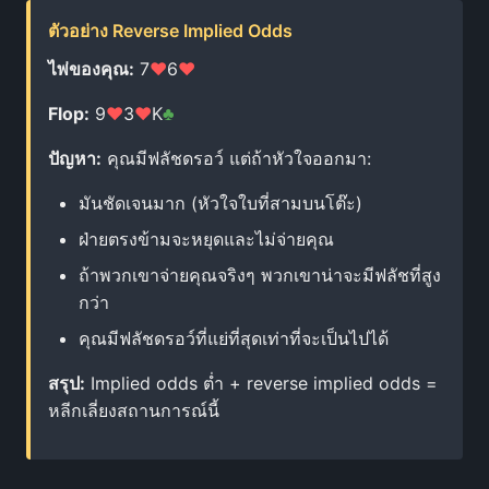
ตัวอย่าง Reverse Implied Odds
ไพ่ของคุณ:
7
♥
6
♥
Flop:
9
♥
3
♥
K
♣
ปัญหา:
คุณมีฟลัชดรอว์ แต่ถ้าหัวใจออกมา:
มันชัดเจนมาก (หัวใจใบที่สามบนโต๊ะ)
ฝ่ายตรงข้ามจะหยุดและไม่จ่ายคุณ
ถ้าพวกเขาจ่ายคุณจริงๆ พวกเขาน่าจะมีฟลัชที่สูง
กว่า
คุณมีฟลัชดรอว์ที่แย่ที่สุดเท่าที่จะเป็นไปได้
สรุป:
Implied odds ต่ำ + reverse implied odds =
หลีกเลี่ยงสถานการณ์นี้