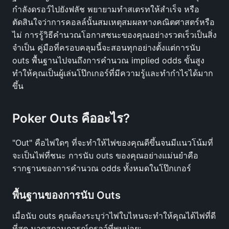
กำลังดรอว์ไปยังฟลัช พยายามทำสเตรทให้สำเร็จ หรือ
ตัดสินใจว่าการคอลล์นั้นสมเหตุสมผลทางคณิตศาสตร์หรือ
ไม่ การรู้วิธีคำนวณโอกาสชนะของคุณอย่างรวดเร็วเป็นสิ่ง
จำเป็น คู่มือที่ครอบคลุมนี้จะสอนทุกอย่างตั้งแต่การนับ
outs พื้นฐานไปจนถึงการคำนวณ implied odds ขั้นสูง
ทำให้คุณเป็นผู้เล่นโป๊กเกอร์ที่มีความรู้และทำกำไรได้มาก
ขึ้น
Poker Outs คืออะไร?
"Out" คือไพ่ใดๆ ที่จะทำให้ไพ่ของคุณดีขึ้นจนมีแนวโน้มที่
จะเป็นไพ่ที่ชนะ การนับ outs ของคุณอย่างแม่นยำคือ
รากฐานของการคำนวณ odds ทั้งหมดในโป๊กเกอร์
พื้นฐานของการนับ Outs
เมื่อนับ outs คุณต้องระบุว่าไพ่ใบไหนจะทำให้คุณได้ไพ่ที่ดี
ที่สุด มาดูสถานการณ์ดรอว์ที่พบบ่อย: