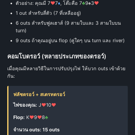
ตัวอย่าง: คุณมี 7
♥
7
♦
, โต๊ะคือ 7
♣
9
♠
3
♥
1 out สำหรับสี่ตัว (7 ที่เหลืออยู่)
6 outs สำหรับฟูลเฮาส์ (9 สามใบและ 3 สามใบบน
turn)
9 outs ถ้าคุณอยู่บน flop (คู่ใดๆ บน turn และ river)
คอมโบดรอว์ (หลายประเภทของดรอว์)
เมื่อคุณมีหลายวิธีในการปรับปรุงไพ่ ให้บวก outs เข้าด้วย
กัน:
ฟลัชดรอว์ + สเตรทดรอว์
ไพ่ของคุณ:
J
♥
10
♥
Flop:
K
♥
9
♥
8
♣
จำนวน outs: 15 outs