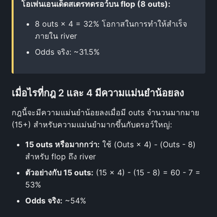
โอเพ่นเอนเด็ดสเตรทดรอว์บน flop (8 outs):
8 outs × 4 = 32% โอกาสในการทำให้สำเร็จ
ภายใน river
Odds จริง: ~31.5%
เมื่อไรที่กฎ 2 และ 4 มีความแม่นยำน้อยลง
กฎนี้จะมีความแม่นยำน้อยลงเมื่อมี outs จำนวนมากมาย
(15+) สำหรับความแม่นยำมากขึ้นกับดรอว์ใหญ่:
15 outs หรือมากกว่า:
ใช้ (Outs × 4) - (Outs - 8)
สำหรับ flop ถึง river
ตัวอย่างกับ 15 outs:
(15 × 4) - (15 - 8) = 60 - 7 =
53%
Odds จริง:
~54%