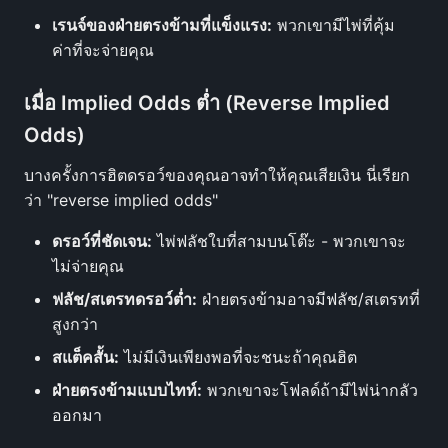
เรนจ์ของฝ่ายตรงข้ามที่แข็งแรง:
พวกเขามีไพ่ที่คุ้ม
ค่าที่จะจ่ายคุณ
เมื่อ Implied Odds ต่ำ (Reverse Implied
Odds)
บางครั้งการฮิตดรอว์ของคุณอาจทำให้คุณเสียเงิน นี่เรียก
ว่า "reverse implied odds"
ดรอว์ที่ชัดเจน:
ไพ่ฟลัชใบที่สามบนโต๊ะ - พวกเขาจะ
ไม่จ่ายคุณ
ฟลัช/สเตรทดรอว์ต่ำ:
ฝ่ายตรงข้ามอาจมีฟลัช/สเตรทที่
สูงกว่า
สแต็คสั้น:
ไม่มีเงินเพียงพอที่จะชนะถ้าคุณฮิต
ฝ่ายตรงข้ามแบบไทท์:
พวกเขาจะโฟลด์ถ้ามีไพ่น่ากลัว
ออกมา