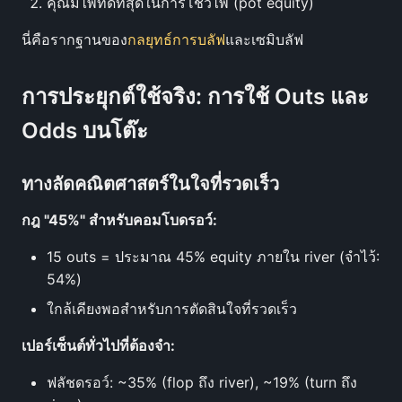
คุณมีไพ่ที่ดีที่สุดในการโชว์ไพ่ (pot equity)
นี่คือรากฐานของ
กลยุทธ์การบลัฟ
และเซมิบลัฟ
การประยุกต์ใช้จริง: การใช้ Outs และ
Odds บนโต๊ะ
ทางลัดคณิตศาสตร์ในใจที่รวดเร็ว
กฎ "45%" สำหรับคอมโบดรอว์:
15 outs = ประมาณ 45% equity ภายใน river (จำไว้:
54%)
ใกล้เคียงพอสำหรับการตัดสินใจที่รวดเร็ว
เปอร์เซ็นต์ทั่วไปที่ต้องจำ:
ฟลัชดรอว์: ~35% (flop ถึง river), ~19% (turn ถึง