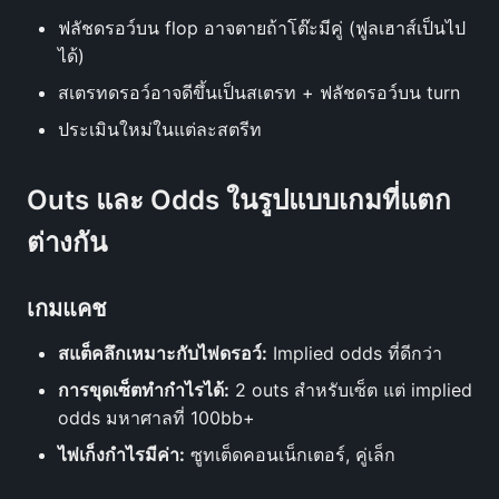
ฟลัชดรอว์บน flop อาจตายถ้าโต๊ะมีคู่ (ฟูลเฮาส์เป็นไป
ได้)
สเตรทดรอว์อาจดีขึ้นเป็นสเตรท + ฟลัชดรอว์บน turn
ประเมินใหม่ในแต่ละสตรีท
Outs และ Odds ในรูปแบบเกมที่แตก
ต่างกัน
เกมแคช
สแต็คลึกเหมาะกับไพ่ดรอว์:
Implied odds ที่ดีกว่า
การขุดเซ็ตทำกำไรได้:
2 outs สำหรับเซ็ต แต่ implied
odds มหาศาลที่ 100bb+
ไพ่เก็งกำไรมีค่า:
ซูทเต็ดคอนเน็กเตอร์, คู่เล็ก