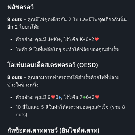
ฟลัชดรอว์
9 outs
- คุณมีไพ่ชุดเดียวกัน 2 ใบ และมีไพ่ชุดเดียวกันนั้น
อีก 2 ใบบนโต๊ะ
ตัวอย่าง: คุณมี J
♠
10
♠
, โต๊ะคือ K
♠
6
♠
2
♥
โพดำ 9 ใบที่เหลือใดๆ จะทำให้ฟลัชของคุณสำเร็จ
โอเพ่นเอนเด็ดสเตรทดรอว์ (OESD)
8 outs
- คุณสามารถทำสเตรทให้สำเร็จด้วยไพ่ที่ปลาย
ข้างใดข้างหนึ่ง
ตัวอย่าง: คุณมี 9
♥
8
♦
, โต๊ะคือ 7
♣
6
♠
2
♥
10 สี่ใบและ 5 สี่ใบทำให้สเตรทของคุณสำเร็จ (รวม 8
outs)
กัทช็อตสเตรทดรอว์ (อินไซด์สเตรท)