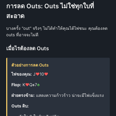
การลด Outs: Outs ไม่ใช่ทุกใบที่
สะอาด
บางครั้ง "out" จริงๆ ไม่ได้ทำให้คุณได้ไพ่ชนะ คุณต้องลด
outs ที่อาจจะไม่ดี
เมื่อไรต้องลด Outs
ตัวอย่างการลด Outs
ไพ่ของคุณ:
J
♥
10
♥
Flop:
K
♥
Q
♠
7
♣
ฝ่ายตรงข้าม:
แสดงความก้าวร้าว น่าจะมีไพ่แข็งแรง
Outs ดิบ: