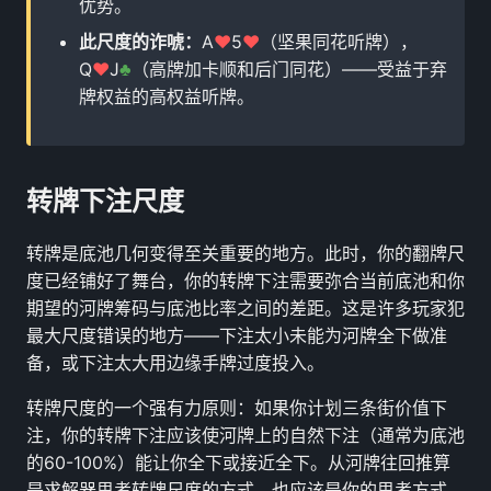
优势。
此尺度的诈唬：
A
♥
5
♥
（坚果同花听牌），
Q
♥
J
♣
（高牌加卡顺和后门同花）——受益于弃
牌权益的高权益听牌。
转牌下注尺度
转牌是底池几何变得至关重要的地方。此时，你的翻牌尺
度已经铺好了舞台，你的转牌下注需要弥合当前底池和你
期望的河牌筹码与底池比率之间的差距。这是许多玩家犯
最大尺度错误的地方——下注太小未能为河牌全下做准
备，或下注太大用边缘手牌过度投入。
转牌尺度的一个强有力原则：如果你计划三条街价值下
注，你的转牌下注应该使河牌上的自然下注（通常为底池
的60-100%）能让你全下或接近全下。从河牌往回推算
是求解器思考转牌尺度的方式，也应该是你的思考方式。