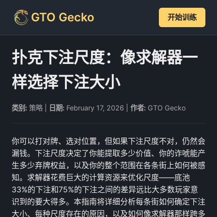
GTO Gecko
开始训练
扑克下注尺度：像求解器一
样选择下注大小
类别:
策略 |
日期:
February 17, 2026 |
作者:
GTO Gecko
你可以打对牌、选对位置，但如果下注尺度不对，仍然会
漏钱。下注尺度决定了你能提取多少价值、你的诈唬能产
生多少弃牌权益，以及你的整个范围在各条街上如何被感
知。求解器花费巨大的计算资源来优化尺度——底池
33%的下注和75%的下注之间的差异远比大多数玩家意
识到的要大得多。本指南将详细分析每条街如何确定下注
大小、每种尺度存在的原因，以及如何像求解器那样跨多