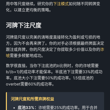
用中等尺度继续。研究你的
下注模式
如何随不同转牌变
化，以建立更均衡的策略。
河牌下注尺度
河牌是尺度以完美的清晰度直接转化为盈利或亏损的地
方，因为不会再来牌了。你的对手必须根据最终牌面决定
跟注或弃牌，你的尺度决定了你提取多少价值以及你的
诈
唬
需要多频繁地成功。
数学很直接。当你下注底池的
b
比例时，你的诈唬需要
b/(b+1)的成功率才能保本。半底池下注需要33%的成功
率。底池大小下注需要50%的成功率。1.5倍底池的
overbet需要60%的成功率。
河牌尺度和所需弃牌权益
底池33%：
诈唬需要25%的成功率。用于合并