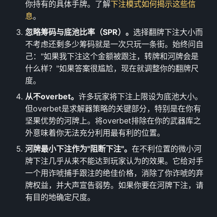
你持有的具体手牌。了解
下注模式如何揭示这些信
息
。
忽略筹码与底池比率（SPR）。
选择翻牌下注大小而
不考虑还剩多少筹码就是一次只玩一条街。始终问自
己："如果我下注这个金额被跟注，转牌和河牌会是
什么样？"如果答案很尴尬，现在就调整你的翻牌尺
度。
从不overbet。
许多玩家将下注上限设为底池大小。
但overbet是求解器策略的关键部分，特别是在你有
坚果优势的河牌上。将overbet排除在你的武器库之
外意味着你无法充分利用最有利的位置。
河牌最小下注作为"阻断下注"。
在不利位置的微小河
牌下注几乎从来不能达到玩家认为的效果。它给对手
一个用诈唬捕手跟注的绝佳价格，消除了你诈唬的弃
牌权益，并大声宣告弱势。如果你要在河牌下注，请
有目的地确定尺度。