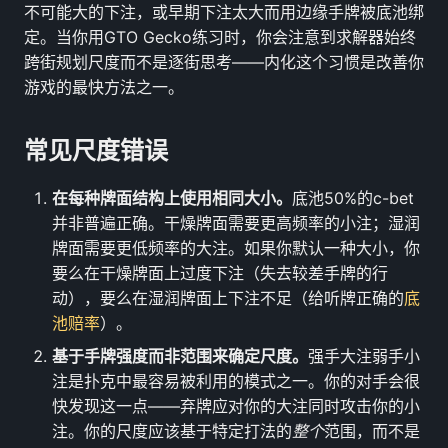
不可能大的下注，或早期下注太大而用边缘手牌被底池绑
定。当你用GTO Gecko练习时，你会注意到求解器始终
跨街规划尺度而不是逐街思考——内化这个习惯是改善你
游戏的最快方法之一。
常见尺度错误
在每种牌面结构上使用相同大小。
底池50%的c-bet
并非普遍正确。干燥牌面需要更高频率的小注；湿润
牌面需要更低频率的大注。如果你默认一种大小，你
要么在干燥牌面上过度下注（失去较差手牌的行
动），要么在湿润牌面上下注不足（给听牌正确的
底
池赔率
）。
基于手牌强度而非范围来确定尺度。
强手大注弱手小
注是扑克中最容易被利用的模式之一。你的对手会很
快发现这一点——弃牌应对你的大注同时攻击你的小
注。你的尺度应该基于特定打法的
整个
范围，而不是