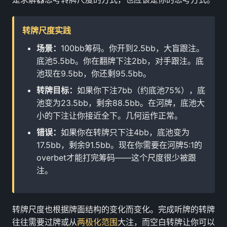
转牌尺度实践
场景：
100bb筹码。你开到2.5bb，大盲跟注。
底池5.5bb。你在翻牌下注2bb，对手跟注。底
池现在9.5bb，你还剩95.5bb。
转牌目标：
如果你下注7bb（约底池75%），底
池变为23.5bb，剩余88.5bb。在河牌，底池大
小的下注让你接近全下。几何运作正常。
错误：
如果你在转牌只下注4bb，底池变为
17.5bb，剩余91.5bb。现在你需要在河牌5:1的
overbet才能打完筹码——这个尺度很少被跟
注。
转牌尺度也根据牌面结构的变化而变化。完成听牌的转牌
往往需要过牌或从
两极化范围
大注，而空白转牌让你可以