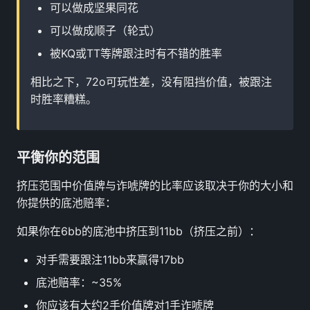
可以做成坚果同花
可以做成顺子（轮式）
被KQ或TT等牌跟注时有不错的胜率
相比之下，72o可玩性差，没有阻挡价值，被跟注
时胜率糟糕。
平衡你的范围
挤压范围中价值牌与诈唬牌的比率应该取决于你的大小和
你提供的底池赔率：
如果你在6bb的底池中挤压到11bb（挤压之前）：
对手需要跟注11bb来赢得17bb
底池赔率：~35%
你应该有大约2手价值牌对1手诈唬牌