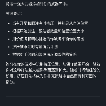
将这一强大武器添加到你的武器库中。
关键要点：
当有开局和跟注者时挤压，特别是从盲注位置
根据原始加注、跟注者数量和位置设置大小
用价值牌和精心挑选的诈唬牌平衡你的范围
挤压被跟注时有翻牌后计划
根据对手倾向和筹码深度调整你的策略
练习在你的游戏中识别挤压位置，从保守范围开始，随着
你对这种打法越来越熟悉而逐渐扩大。随着时间和经验的
积累，挤压打法将成为你扑克策略中自然而有利可图的一
部分。