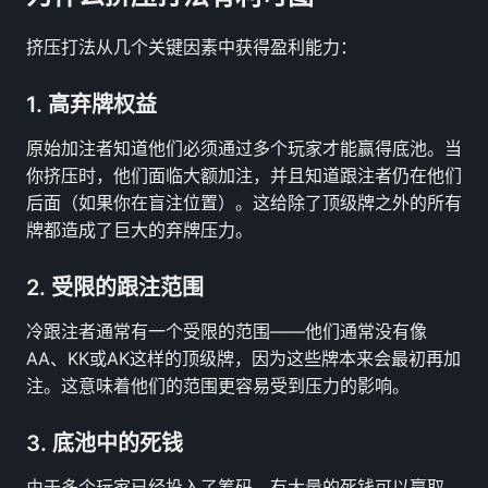
挤压打法从几个关键因素中获得盈利能力：
1. 高弃牌权益
原始加注者知道他们必须通过多个玩家才能赢得底池。当
你挤压时，他们面临大额加注，并且知道跟注者仍在他们
后面（如果你在盲注位置）。这给除了顶级牌之外的所有
牌都造成了巨大的弃牌压力。
2. 受限的跟注范围
冷跟注者通常有一个受限的范围——他们通常没有像
AA、KK或AK这样的顶级牌，因为这些牌本来会最初再加
注。这意味着他们的范围更容易受到压力的影响。
3. 底池中的死钱
由于多个玩家已经投入了筹码，有大量的死钱可以赢取。