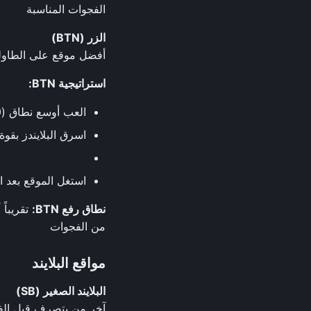
الفجوات المناسبة
الزر (BTN)
أفضل موقع على الطاولة
استراتيجية BTN:
العب أوسع نطاق (40-50% أو أكثر ضد البلايندز الضعيفة)
اسرق البلايندز بقوة
استغل الموقع بعد 
نطاق رفع BTN:
من الفجوات
مواقع البلايند
البلايند الصغير (SB)
آخر من يتصرف قبل الفلوب (باستثناء BB) لكن أول من