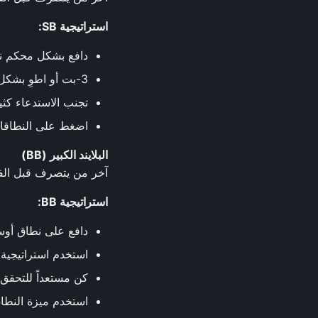
استراتيجية SB:
دافع بشكل محكم نس
3-بت أو اطوِ بشكل متكرر مع الأيدي الجيدة
تجنب الاستدعاء كثي
اضغط على النطاقات ض
البلايند الكبير (BB)
آخر من يتصرف قبل الفلوب ل
استراتيجية BB:
دافع على نطاق أوسع من SB لأنك است
استخدم استراتيجية 3-بت أو استدعاء ضد سرقات المواقع المتأخر
كن مستعداً للتحقق 
استخدم ميزة النطاق