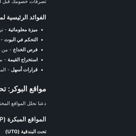
تصرفات خصومك قبل اتخا
الفوائد الرئيسية لم
ميزة معلوماتية
- تر
التحكم في البوت
- 
فرص الخداع
- من ا
استخراج القيمة
- من
قرارات أسهل
- الم
مواقع البوكر: تح
دعنا نحلل المواقع المختلفة على طاولة كا
المواقع المبكرة (EP)
تحت البندقية (UTG)