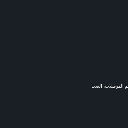
، جميع Ax، جميع Kx المناسبة، معظم الموصلات، العديد