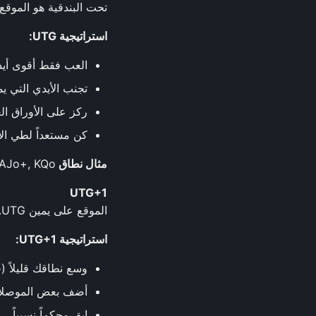
تحت البندقية هو الموقع 
استراتيجية UTG:
العب فقط أقوى أيدي ال
تجنب الأيدي التي يمك
ركز على الأوراق العا
كن مستعداً لطي الأ
مثال نطاق UTG:
 AJo+, KQo
UTG+1
الموقع على يمين UTG. أفضل قليلاً من UTG لكنه لا يزال في موقع مبكر.
استراتيجية UTG+1:
وسع نطاقك قليلاً (حوالي 
أضف بعض الموصلات 
ابق محكماً نسبياً