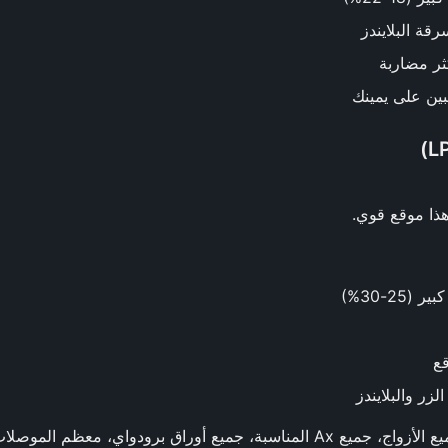
قة البلايندز
ثر مضاربة
بين على يمينك
هذا موقع قوي.
2-30%)
ر والبلايندز
جميع الأزواج، جميع Ax المناسبة، جميع أوراق برودواي، معظم ال