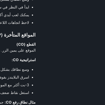
ابدأ في النظر في سر
يمكنك لعب أيدي أك
لاحظ اتجاهات اللاع
المواقع المتأخرة (LP)
القطع (CO)
الموقع على يمين الزر. 
استراتيجية CO:
وسع نطاقك بشكل كبير (5
اسرق البلايندز بقوة
3-بت أكثر مع الموقع
استغل نقاط ضعف الز
مثال نطاق رفع CO: