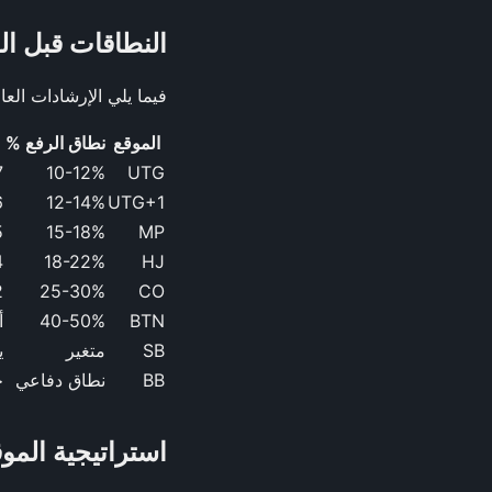
النطاقات قبل ا
فيما يلي الإرشادات الع
الموقع
نطاق الرفع %
AJo+
10-12%
UTG
 KQo
12-14%
UTG+1
 KJo+
15-18%
MP
, KJo+
18-22%
HJ
+, KJo+
25-30%
CO
BTN
40-50%
أي
SB
متغير
ي
BB
نطاق دفاعي
ح
استراتيجية المو