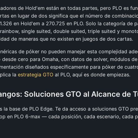
enadores de Hold'em están en todas partes, pero PLO es f
artas en lugar de dos significa que el número de combinac
e 1.326 en Hold'em a 270.725 en PLO. Solo la categoría de p
rainbow, single suited, double suited, triple suited y mon
lidad de maneras que no existen en juegos de dos cartas.
enéricas de póker no pueden manejar esta complejidad ad
o desde cero para Omaha, con datos de solver, módulos de
imentación diseñados específicamente para póker de cuatro
plica la
estrategia GTO
al PLO, aquí es donde empiezas.
Rangos: Soluciones GTO al Alcance de 
es la base de PLO Edge. Te da acceso a soluciones GTO pr
flop en PLO 6-max — cada posición, cada escenario, cada 