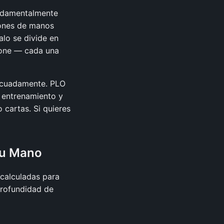
undamentalmente
iones de manos
alo se divide en
otone — cada una
ecuadamente. PLO
 entrenamiento y
 cartas. Si quieres
Tu Mano
ecalculadas para
profundidad de