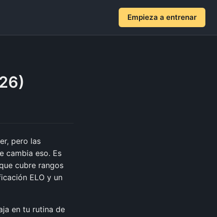
Empieza a entrenar
026)
r, pero las
e cambia eso. Es
que cubre rangos
ficación ELO y un
ja en tu rutina de