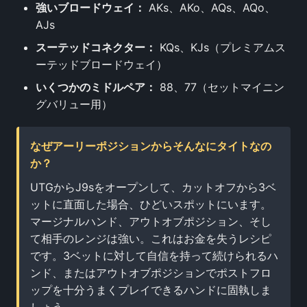
強いブロードウェイ：
AKs、AKo、AQs、AQo、
AJs
スーテッドコネクター：
KQs、KJs（プレミアムス
ーテッドブロードウェイ）
いくつかのミドルペア：
88、77（セットマイニン
グバリュー用）
なぜアーリーポジションからそんなにタイトなの
か？
UTGからJ9sをオープンして、カットオフから3ベ
ットに直面した場合、ひどいスポットにいます。
マージナルハンド、アウトオブポジション、そし
て相手のレンジは強い。これはお金を失うレシピ
です。3ベットに対して自信を持って続けられるハ
ンド、またはアウトオブポジションでポストフロ
ップを十分うまくプレイできるハンドに固執しま