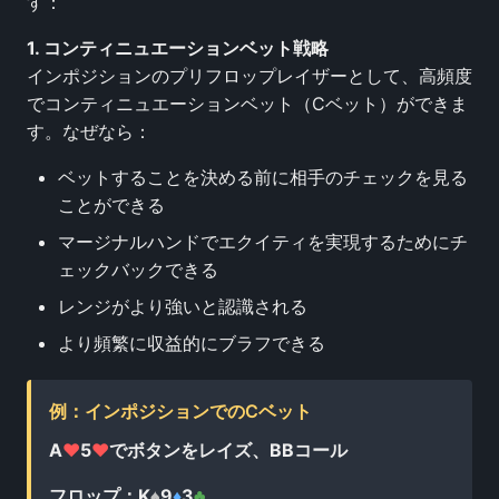
す：
1. コンティニュエーションベット戦略
インポジションのプリフロップレイザーとして、高頻度
でコンティニュエーションベット（Cベット）ができま
す。なぜなら：
ベットすることを決める前に相手のチェックを見る
ことができる
マージナルハンドでエクイティを実現するためにチ
ェックバックできる
レンジがより強いと認識される
より頻繁に収益的にブラフできる
例：インポジションでのCベット
A
♥
5
♥
でボタンをレイズ、BBコール
フロップ：K
♠
9
♦
3
♣