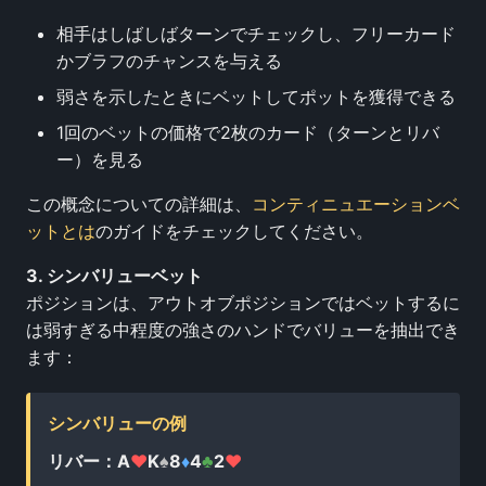
相手はしばしばターンでチェックし、フリーカード
かブラフのチャンスを与える
弱さを示したときにベットしてポットを獲得できる
1回のベットの価格で2枚のカード（ターンとリバ
ー）を見る
この概念についての詳細は、
コンティニュエーションベ
ットとは
のガイドをチェックしてください。
3. シンバリューベット
ポジションは、アウトオブポジションではベットするに
は弱すぎる中程度の強さのハンドでバリューを抽出でき
ます：
シンバリューの例
リバー：A
♥
K
♠
8
♦
4
♣
2
♥