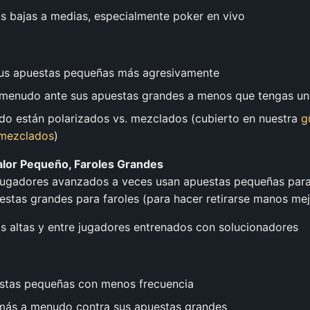
 bajas a medias, especialmente poker en vivo
 sus apuestas pequeñas más agresivamente
a menudo ante sus apuestas grandes a menos que tengas 
o están polarizados vs. mezclados (cubierto en nuestra
g
 mezclados
)
Valor Pequeño, Faroles Grandes
ugadores avanzados a veces usan apuestas pequeñas para
uestas grandes para faroles (para hacer retirarse manos mej
 altas y entre jugadores entrenados con solucionadores
estas pequeñas con menos frecuencia
 más a menudo contra sus apuestas grandes