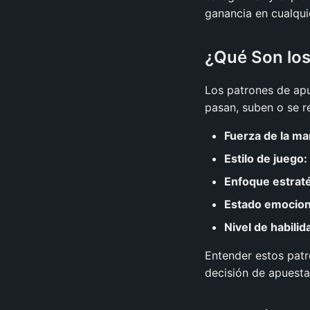
ganancia en cualqui
¿Qué Son los
Los patrones de apu
pasan, suben o se re
Fuerza de la ma
Estilo de juego:
Enfoque estraté
Estado emocion
Nivel de habilid
Entender estos patr
decisión de apuesta