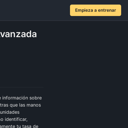
Empieza a entrenar
Avanzada
e información sobre
ntras que las manos
tunidades
 identificar,
amente tu tasa de