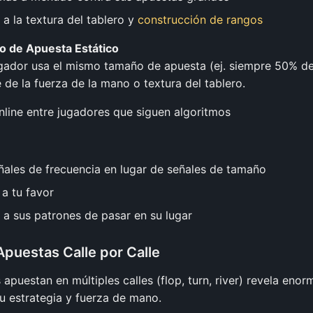
 a la textura del tablero y
construcción de rangos
o de Apuesta Estático
gador usa el mismo tamaño de apuesta (ej. siempre 50% de
de la fuerza de la mano o textura del tablero.
line entre jugadores que siguen algoritmos
ñales de frecuencia en lugar de señales de tamaño
a tu favor
 a sus patrones de pasar en su lugar
Apuestas Calle por Calle
apuestan en múltiples calles (flop, turn, river) revela eno
u estrategia y fuerza de mano.