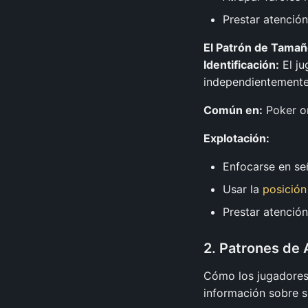
Prestar atención
El Patrón de Tamañ
Identificación:
El ju
independientemente 
Común en:
Poker on
Explotación:
Enfocarse en se
Usar la
posición
Prestar atención
2. Patrones de 
Cómo los jugadores 
información sobre s