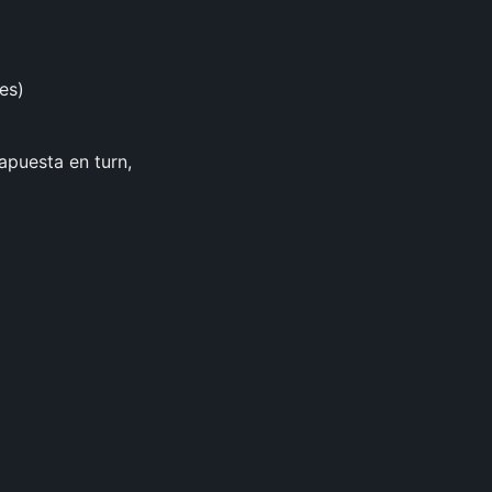
es)
apuesta en turn,