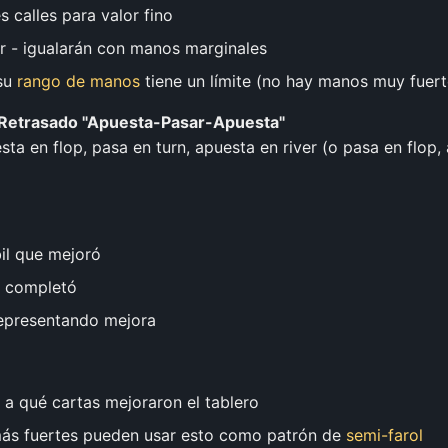
s calles para valor fino
ar - igualarán con manos marginales
su
rango de manos
tiene un límite (no hay manos muy fuert
 Retrasado "Apuesta-Pasar-Apuesta"
ta en flop, pasa en turn, apuesta en river (o pasa en flop, 
il que mejoró
e completó
representando mejora
 a qué cartas mejoraron el tablero
ás fuertes pueden usar esto como patrón de
semi-farol