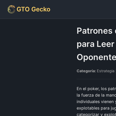
GTO Gecko
Patrones 
para Leer
Oponent
Categoría:
Estrategia 
En el poker, los pa
la fuerza de la man
individuales vienen
explotables para ju
categorizar y explo