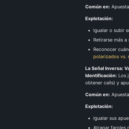
Común en:
Apuestas
Explotación:
Igualar o subir
Retirarse más 
Reconocer cuánd
polarizados vs.
La Señal Inversa: 
Identificación:
Los j
obtener calls) y ap
Común en:
Apuestas
Explotación:
Igualar sus apu
Atrapar faroles