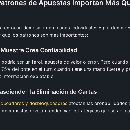
Patrones de Apuestas Importan Más Q
e enfocan demasiado en manos individuales y pierden de v
r qué los patrones son más importantes:
 Muestra Crea Confiabilidad
 podría ser un farol, apuesta de valor o error. Pero cuando
 75% del bote en el turn cuando tiene una mano fuerte y 
s información explotable.
ascienden la Eliminación de Cartas
oqueadores y desbloqueadores
afectan las probabilidades 
 de apuestas revelan tendencias estratégicas que se apli