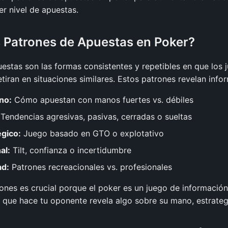
er nivel de apuestas.
 Patrones de Apuestas en Poker?
estas son las formas consistentes y repetibles en que los 
tiran en situaciones similares. Estos patrones revelan info
no:
Cómo apuestan con manos fuertes vs. débiles
Tendencias agresivas, pasivas, cerradas o sueltas
gico:
Juego basado en GTO o explotativo
al:
Tilt, confianza o incertidumbre
ad:
Patrones recreacionales vs. profesionales
ones es crucial porque el poker es un juego de informació
 que hace tu oponente revela algo sobre su mano, estrateg