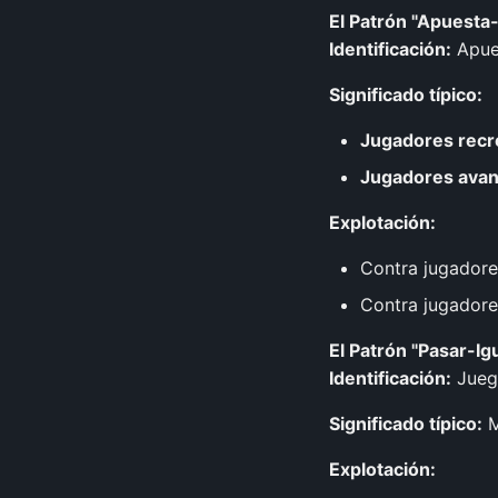
El Patrón "Apuesta
Identificación:
Apues
Significado típico:
Jugadores recr
Jugadores avan
Explotación:
Contra jugadores
Contra jugadore
El Patrón "Pasar-Igu
Identificación:
Juego
Significado típico:
M
Explotación: