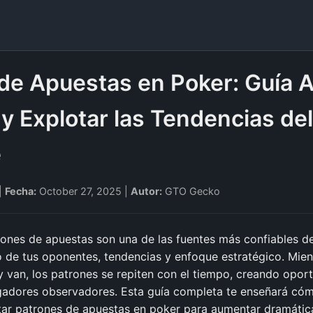
de Apuestas en Poker: Guía 
 y Explotar las Tendencias del
e
|
Fecha:
October 27, 2025 |
Autor:
GTO Gecko
trones de apuestas son una de las fuentes más confiables d
o de tus oponentes, tendencias y enfoque estratégico. Mie
 y van, los patrones se repiten con el tiempo, creando opor
gadores observadores. Esta guía completa te enseñará cómo
tar patrones de apuestas en poker para aumentar dramátic